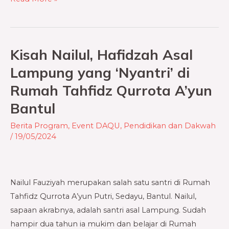
Kisah Nailul, Hafidzah Asal
Kisah
Nailul,
Lampung yang ‘Nyantri’ di
Hafidzah
Rumah Tahfidz Qurrota A’yun
Asal
Bantul
Lampung
yang
Berita Program
,
Event DAQU
,
Pendidikan dan Dakwah
‘Nyantri’
/
19/05/2024
di
Rumah
Tahfidz
Nailul Fauziyah merupakan salah satu santri di Rumah
Qurrota
Tahfidz Qurrota A’yun Putri, Sedayu, Bantul. Nailul,
A’yun
sapaan akrabnya, adalah santri asal Lampung. Sudah
Bantul
hampir dua tahun ia mukim dan belajar di Rumah