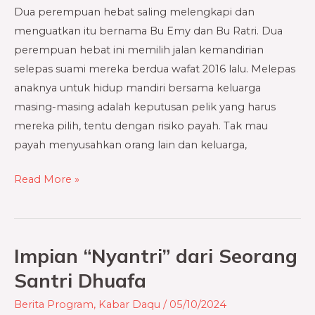
Hebat
Dua perempuan hebat saling melengkapi dan
menguatkan itu bernama Bu Emy dan Bu Ratri. Dua
perempuan hebat ini memilih jalan kemandirian
selepas suami mereka berdua wafat 2016 lalu. Melepas
anaknya untuk hidup mandiri bersama keluarga
masing-masing adalah keputusan pelik yang harus
mereka pilih, tentu dengan risiko payah. Tak mau
payah menyusahkan orang lain dan keluarga,
Read More »
Impian “Nyantri” dari Seorang
Impian
“Nyantri”
Santri Dhuafa
dari
Berita Program
,
Kabar Daqu
/
05/10/2024
Seorang