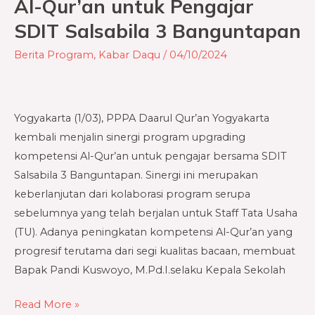
Al-Qur’an untuk Pengajar
Kompetensi
SDIT Salsabila 3 Banguntapan
Al-
Qur’an
Berita Program
,
Kabar Daqu
/
04/10/2024
untuk
Pengajar
SDIT
Yogyakarta (1/03), PPPA Daarul Qur’an Yogyakarta
Salsabila
kembali menjalin sinergi program upgrading
3
kompetensi Al-Qur’an untuk pengajar bersama SDIT
Banguntapan
Salsabila 3 Banguntapan. Sinergi ini merupakan
keberlanjutan dari kolaborasi program serupa
sebelumnya yang telah berjalan untuk Staff Tata Usaha
(TU). Adanya peningkatan kompetensi Al-Qur’an yang
progresif terutama dari segi kualitas bacaan, membuat
Bapak Pandi Kuswoyo, M.Pd.I.selaku Kepala Sekolah
Read More »