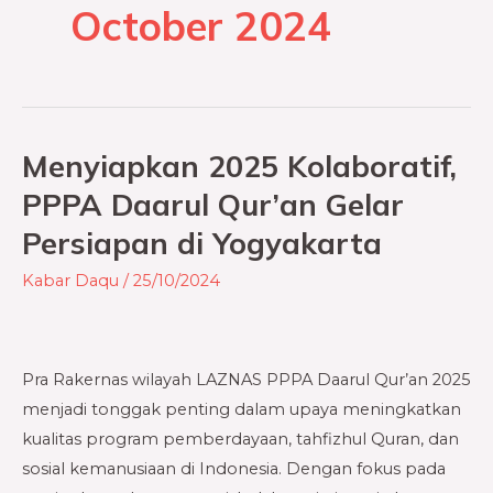
October 2024
Menyiapkan 2025 Kolaboratif,
Menyiapkan
2025
PPPA Daarul Qur’an Gelar
Kolaboratif,
Persiapan di Yogyakarta
PPPA
Daarul
Kabar Daqu
/
25/10/2024
Qur’an
Gelar
Persiapan
Pra Rakernas wilayah LAZNAS PPPA Daarul Qur’an 2025
di
menjadi tonggak penting dalam upaya meningkatkan
Yogyakarta
kualitas program pemberdayaan, tahfizhul Quran, dan
sosial kemanusiaan di Indonesia. Dengan fokus pada