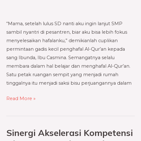
Santri
Dhuafa
“Mama, setelah lulus SD nanti aku ingin lanjut SMP
sambil nyantri di pesantren, biar aku bisa lebih fokus
menyelesaikan hafalanku,” demikianlah cuplikan
permintaan gadis kecil penghafal Al-Qur’an kepada
sang Ibunda, Ibu Casmina. Semangatnya selalu
membara dalam hal belajar dan menghafal Al-Qur’an.
Satu petak ruangan sempit yang menjadi rumah
tinggalnya itu menjadi saksi bisu perjuangannya dalam
Read More »
Sinergi Akselerasi Kompetensi
Sinergi
Akselerasi