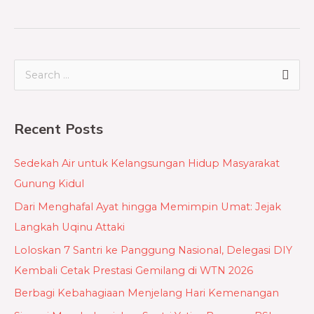
S
e
a
Recent Posts
r
c
Sedekah Air untuk Kelangsungan Hidup Masyarakat
h
Gunung Kidul
f
Dari Menghafal Ayat hingga Memimpin Umat: Jejak
o
Langkah Uqinu Attaki
r
Loloskan 7 Santri ke Panggung Nasional, Delegasi DIY
:
Kembali Cetak Prestasi Gemilang di WTN 2026
Berbagi Kebahagiaan Menjelang Hari Kemenangan