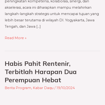
peningkatan kompetensi, kolaborasi, sinergi, dan
akselerasi, acara ini diharapkan mampu melahirkan
langkah-langkah strategis untuk mencapai tujuan yang
lebih besar terutama di wilayah DI. Yogyakarta, Jawa
Tengah, dan Jawa […]
Read More »
Habis Pahit Rentenir,
Habis
Pahit
Terbitlah Harapan Dua
Rentenir,
Perempuan Hebat
Terbitlah
Harapan
Berita Program
,
Kabar Daqu
/
19/10/2024
Dua
Perempuan