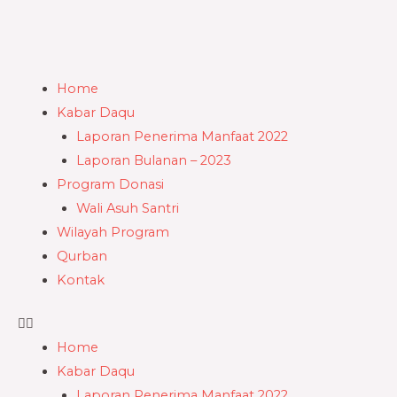
Skip
to
content
Menu
Home
Kabar Daqu
Laporan Penerima Manfaat 2022
Laporan Bulanan – 2023
Program Donasi
Wali Asuh Santri
Wilayah Program
Qurban
Kontak
Home
Kabar Daqu
Laporan Penerima Manfaat 2022