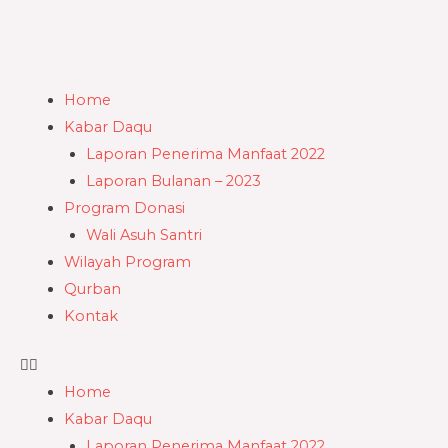
Skip
to
content
Menu
Home
Kabar Daqu
Laporan Penerima Manfaat 2022
Laporan Bulanan – 2023
Program Donasi
Wali Asuh Santri
Wilayah Program
Qurban
Kontak
Home
Kabar Daqu
Laporan Penerima Manfaat 2022