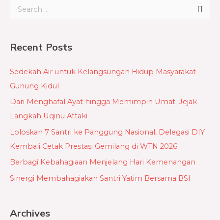
S
e
a
Recent Posts
r
c
Sedekah Air untuk Kelangsungan Hidup Masyarakat
h
Gunung Kidul
f
Dari Menghafal Ayat hingga Memimpin Umat: Jejak
o
Langkah Uqinu Attaki
r
Loloskan 7 Santri ke Panggung Nasional, Delegasi DIY
:
Kembali Cetak Prestasi Gemilang di WTN 2026
Berbagi Kebahagiaan Menjelang Hari Kemenangan
Sinergi Membahagiakan Santri Yatim Bersama BSI
Archives