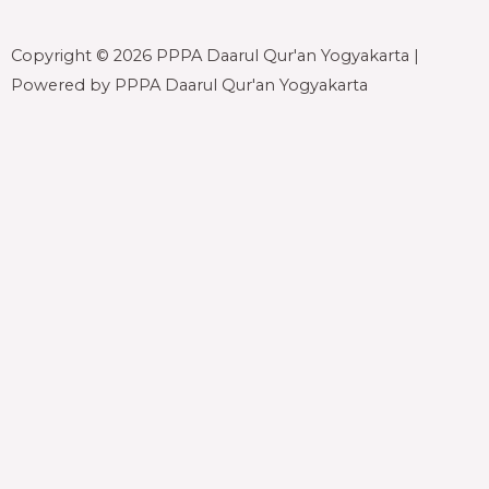
e
t
t
t
b
t
u
a
Copyright © 2026 PPPA Daarul Qur'an Yogyakarta |
o
e
b
g
o
r
e
r
Powered by PPPA Daarul Qur'an Yogyakarta
k
a
-
m
f