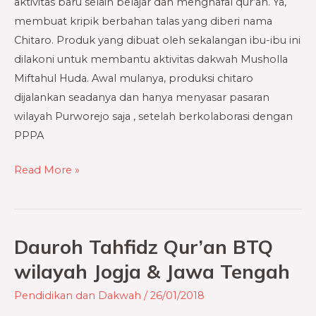
aktivitas baru selain belajar dan menghafal qur’an. Ya,
membuat kripik berbahan talas yang diberi nama
Chitaro. Produk yang dibuat oleh sekalangan ibu-ibu ini
dilakoni untuk membantu aktivitas dakwah Musholla
Miftahul Huda. Awal mulanya, produksi chitaro
dijalankan seadanya dan hanya menyasar pasaran
wilayah Purworejo saja , setelah berkolaborasi dengan
PPPA
Read More »
Dauroh Tahfidz Qur’an BTQ
Dauroh
Tahfidz
wilayah Jogja & Jawa Tengah
Qur’an
Pendidikan dan Dakwah
/
26/01/2018
BTQ