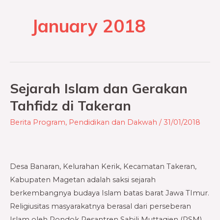
January 2018
Sejarah Islam dan Gerakan
Sejarah
Islam
Tahfidz di Takeran
dan
Berita Program
,
Pendidikan dan Dakwah
/
31/01/2018
Gerakan
Tahfidz
di
Takeran
Desa Banaran, Kelurahan Kerik, Kecamatan Takeran,
Kabupaten Magetan adalah saksi sejarah
berkembangnya budaya Islam batas barat Jawa TImur.
Religiusitas masyarakatnya berasal dari perseberan
Islam oleh Pondok Pesantren Sabili Muttaqien (PSM)