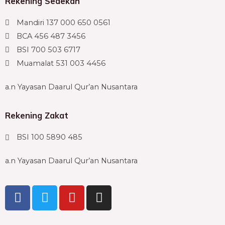
Rekening Sedekah
Mandiri 137 000 650 0561
BCA 456 487 3456
BSI 700 503 6717
Muamalat 531 003 4456
a.n Yayasan Daarul Qur’an Nusantara
Rekening Zakat
BSI 100 5890 485
a.n Yayasan Daarul Qur’an Nusantara
F
T
Y
I
a
w
o
n
c
i
u
s