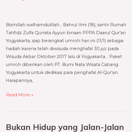
Berangkat
Umroh
Bismillah walhamdulillah… Bahrul Ilmi (18), santri Rumah
Tahfidz Zulfa Qurrata Ayyun binaan PPPA Daarul Qur’an
Yogyakarta, siap berangkat umroh hari ini (11/1) sebagai
hadiah karena telah diwisuda menghafal 30 juz pada
Wisuda Akbar Oktober 2017 lalu di Yogyakarta. . Paket
umroh diberikan oleh PT. Bumi Nata Wisata Cabang
Yogyakarta untuk dedikasi para penghafal Al-Qur’an.
Harapannya,
Read More »
Bukan Hidup yang Jalan-Jalan
Bukan