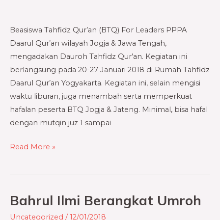
wilayah
Jogja
&
Beasiswa Tahfidz Qur’an (BTQ) For Leaders PPPA
Jawa
Daarul Qur’an wilayah Jogja & Jawa Tengah,
Tengah
mengadakan Dauroh Tahfidz Qur’an. Kegiatan ini
berlangsung pada 20-27 Januari 2018 di Rumah Tahfidz
Daarul Qur’an Yogyakarta. Kegiatan ini, selain mengisi
waktu liburan, juga menambah serta memperkuat
hafalan peserta BTQ Jogja & Jateng. Minimal, bisa hafal
dengan mutqin juz 1 sampai
Read More »
Bahrul Ilmi Berangkat Umroh
Bahrul
Ilmi
Uncategorized
/
12/01/2018