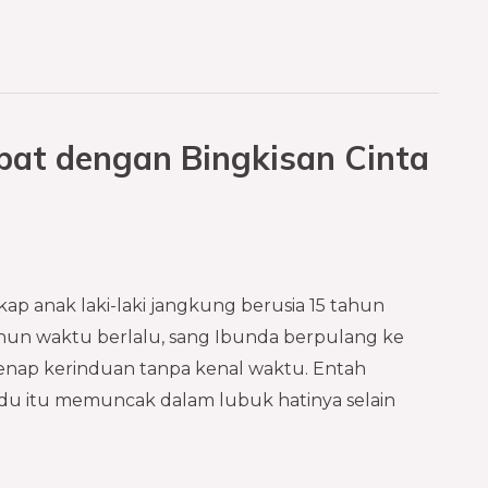
bat dengan Bingkisan Cinta
ap anak laki-laki jangkung berusia 15 tahun
tahun waktu berlalu, sang Ibunda berpulang ke
enap kerinduan tanpa kenal waktu. Entah
du itu memuncak dalam lubuk hatinya selain