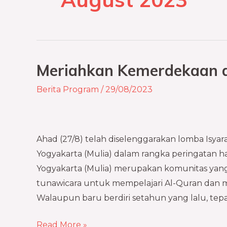
Meriahkan Kemerdekaan d
Meriahkan
Kemerdekaan
Berita Program
/
29/08/2023
dengan
Isyarat
Al-
Ahad (27/8) telah diselenggarakan lomba Isya
Quran
Yogyakarta (Mulia) dalam rangka peringatan h
Yogyakarta (Mulia) merupakan komunitas ya
tunawicara untuk mempelajari Al-Quran dan m
Walaupun baru berdiri setahun yang lalu, te
Read More »