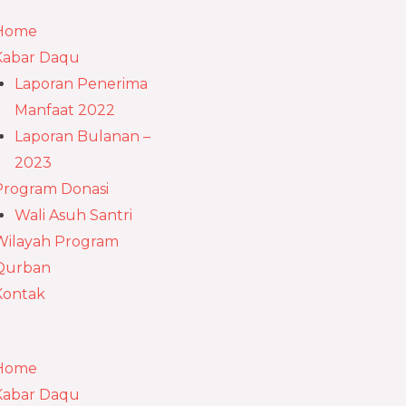
u
Home
Kabar Daqu
Laporan Penerima
Manfaat 2022
Laporan Bulanan –
2023
Program Donasi
Wali Asuh Santri
Wilayah Program
Qurban
Kontak
Home
Kabar Daqu