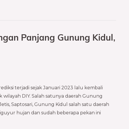
ngan Panjang Gunung Kidul,
diksi terjadi sejak Januari 2023 lalu kembali
 wilayah DIY. Salah satunya daerah Gunung
tis, Saptosari, Gunung Kidul salah satu daerah
iguyur hujan dan sudah beberapa pekan ini