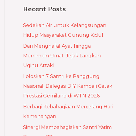
a
Recent Posts
r
c
Sedekah Air untuk Kelangsungan
h
Hidup Masyarakat Gunung Kidul
f
Dari Menghafal Ayat hingga
o
Memimpin Umat: Jejak Langkah
r
Uqinu Attaki
:
Loloskan 7 Santri ke Panggung
Nasional, Delegasi DIY Kembali Cetak
Prestasi Gemilang di WTN 2026
Berbagi Kebahagiaan Menjelang Hari
Kemenangan
Sinergi Membahagiakan Santri Yatim