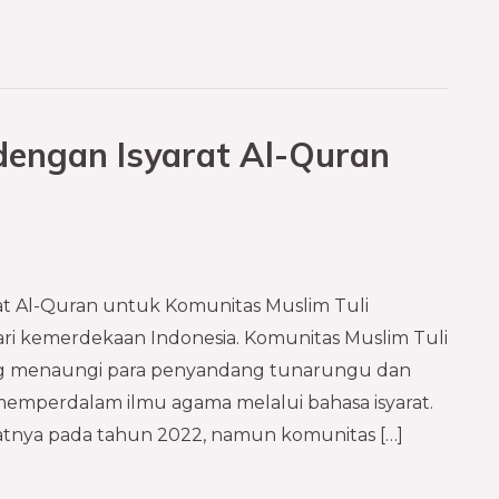
engan Isyarat Al-Quran
rat Al-Quran untuk Komunitas Muslim Tuli
ari kemerdekaan Indonesia. Komunitas Muslim Tuli
ng menaungi para penyandang tunarungu dan
emperdalam ilmu agama melalui bahasa isyarat.
patnya pada tahun 2022, namun komunitas […]