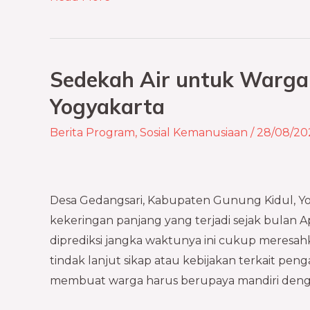
Sedekah Air untuk Warga
Sedekah
Air
Yogyakarta
untuk
Berita Program
,
Sosial Kemanusiaan
/
28/08/20
Warga
Desa
Gedangsari
Yogyakarta
Desa Gedangsari, Kabupaten Gunung Kidul, Yo
kekeringan panjang yang terjadi sejak bulan A
diprediksi jangka waktunya ini cukup meresah
tindak lanjut sikap atau kebijakan terkait peng
membuat warga harus berupaya mandiri den