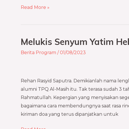
Read More »
Melukis Senyum Yatim He
Melukis
Senyum
Berita Program
/
01/08/2023
Yatim
Hebat
dengan
Rehan Rasyid Saputra. Demikianlah nama lengk
Bingkisan
alumni TPQ Al-Masih itu. Tak terasa sudah 3 
Cinta
Rahmatullah. Kepergian yang menyisakan seg
bagaimana cara membendungnya saat rasa rin
kiriman doa yang terus dipanjatkan untuk