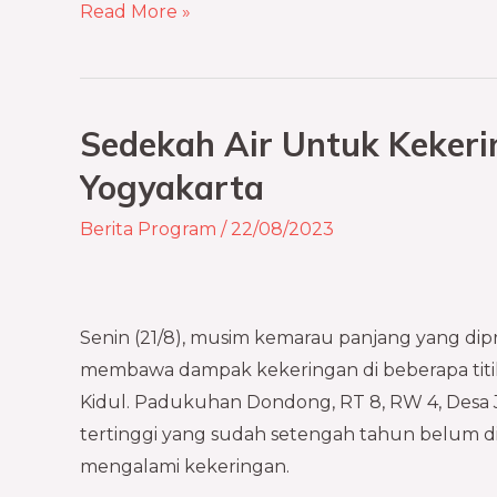
Read More »
Sedekah Air Untuk Kekeri
Sedekah
Air
Yogyakarta
Untuk
Berita Program
/
22/08/2023
Kekeringan
Panjang
Gunung
Kidul,
Senin (21/8), musim kemarau panjang yang dipre
Yogyakarta
membawa dampak kekeringan di beberapa titik
Kidul. Padukuhan Dondong, RT 8, RW 4, Desa Je
tertinggi yang sudah setengah tahun belum d
mengalami kekeringan.