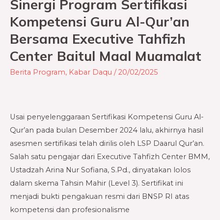
Sinergi Program Sertifikasi
Sinergi
Program
Kompetensi Guru Al-Qur’an
Sertifikasi
Bersama Executive Tahfizh
Kompetensi
Center Baitul Maal Muamalat
Guru
Al-
Berita Program
,
Kabar Daqu
/
20/02/2025
Qur’an
Bersama
Executive
Usai penyelenggaraan Sertifikasi Kompetensi Guru Al-
Tahfizh
Qur’an pada bulan Desember 2024 lalu, akhirnya hasil
Center
asesmen sertifikasi telah dirilis oleh LSP Daarul Qur’an.
Baitul
Salah satu pengajar dari Executive Tahfizh Center BMM,
Maal
Ustadzah Arina Nur Sofiana, S.Pd., dinyatakan lolos
Muamalat
dalam skema Tahsin Mahir (Level 3). Sertifikat ini
menjadi bukti pengakuan resmi dari BNSP RI atas
kompetensi dan profesionalisme