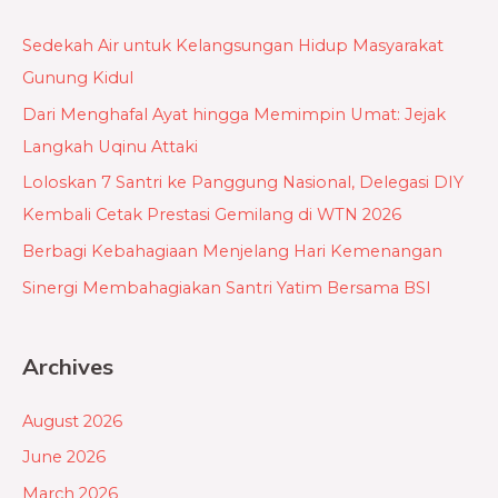
r
c
Sedekah Air untuk Kelangsungan Hidup Masyarakat
h
Gunung Kidul
f
Dari Menghafal Ayat hingga Memimpin Umat: Jejak
o
Langkah Uqinu Attaki
r
Loloskan 7 Santri ke Panggung Nasional, Delegasi DIY
:
Kembali Cetak Prestasi Gemilang di WTN 2026
Berbagi Kebahagiaan Menjelang Hari Kemenangan
Sinergi Membahagiakan Santri Yatim Bersama BSI
Archives
August 2026
June 2026
March 2026