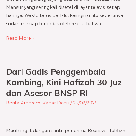
Mansur yang seringkali disetel di layar televisi setiap
harinya. Waktu terus berlalu, keinginan itu sepertinya
sudah meluap tertindas oleh realita bahwa
Read More »
Dari Gadis Penggembala
Dari
Gadis
Kambing, Kini Hafizah 30 Juz
Penggembala
dan Asesor BNSP RI
Kambing,
Kini
Berita Program
,
Kabar Daqu
/
25/02/2025
Hafizah
30
Juz
Masih ingat dengan santri penerima Beasiswa Tahfizh
dan