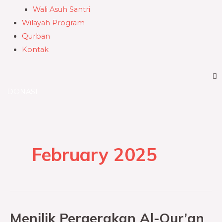
Wali Asuh Santri
Wilayah Program
Qurban
Kontak
DONASI
February 2025
Menilik Pergerakan Al-Qur’an
Menilik