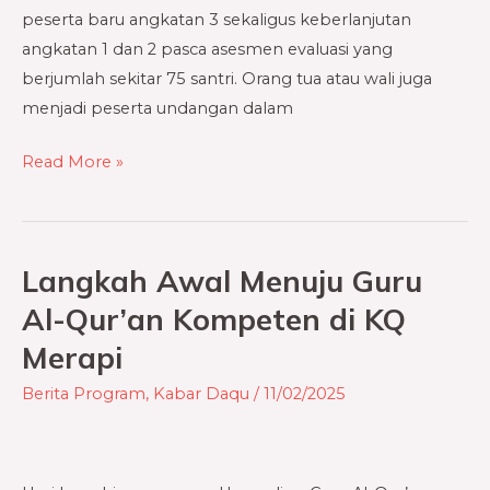
peserta baru angkatan 3 sekaligus keberlanjutan
angkatan 1 dan 2 pasca asesmen evaluasi yang
berjumlah sekitar 75 santri. Orang tua atau wali juga
menjadi peserta undangan dalam
Read More »
Langkah Awal Menuju Guru
Langkah
Awal
Al-Qur’an Kompeten di KQ
Menuju
Merapi
Guru
Al-
Berita Program
,
Kabar Daqu
/
11/02/2025
Qur’an
Kompeten
di