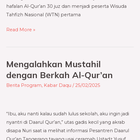
hafalan Al-Qur’an 30 juz dan menjadi peserta Wisuda
Tahfizh Nasional (WTN) pertama
Read More »
Mengalahkan Mustahil
Mengalahkan
Mustahil
dengan Berkah Al-Qur’an
dengan
Berita Program
,
Kabar Daqu
/
25/02/2025
Berkah
Al-
Qur’an
“Ibu, aku nanti kalau sudah lulus sekolah, aku ingin jadi
nyantri di Daarul Qur’an,” utas gadis kecil yang akrab
disapa Nuri saat ia melihat informasi Pesantren Daarul
Qur’an Tangerang tayang usai ceramah Ustadz Yusuf