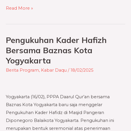
Read More »
Pengukuhan Kader Hafizh
Pengukuhan
Kader
Bersama Baznas Kota
Hafizh
Yogyakarta
Bersama
Baznas
Berita Program
,
Kabar Daqu
/
18/02/2025
Kota
Yogyakarta
Yogyakarta (16/02), PPPA Daarul Qur’an bersama
Baznas Kota Yogyakarta baru saja menggelar
Pengukuhan Kader Hafidz di Masjid Pangeran
Diponegoro Balaikota Yogyakarta. Pengukuhan ini
merupakan bentuk seremonial atas penerimaan