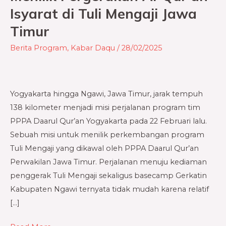
Pergerakan
Isyarat di Tuli Mengaji Jawa
Al-
Timur
Qur’an
Isyarat
Berita Program
,
Kabar Daqu
/
28/02/2025
di
Tuli
Mengaji
Yogyakarta hingga Ngawi, Jawa Timur, jarak tempuh
Jawa
138 kilometer menjadi misi perjalanan program tim
Timur
PPPA Daarul Qur’an Yogyakarta pada 22 Februari lalu.
Sebuah misi untuk menilik perkembangan program
Tuli Mengaji yang dikawal oleh PPPA Daarul Qur’an
Perwakilan Jawa Timur. Perjalanan menuju kediaman
penggerak Tuli Mengaji sekaligus basecamp Gerkatin
Kabupaten Ngawi ternyata tidak mudah karena relatif
[…]