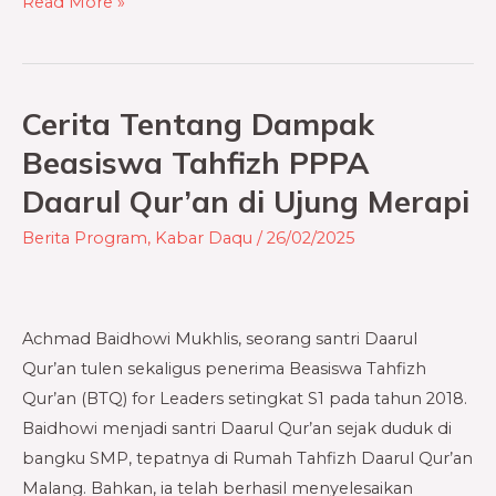
Read More »
Cerita Tentang Dampak
Cerita
Tentang
Beasiswa Tahfizh PPPA
Dampak
Daarul Qur’an di Ujung Merapi
Beasiswa
Tahfizh
Berita Program
,
Kabar Daqu
/
26/02/2025
PPPA
Daarul
Qur’an
Achmad Baidhowi Mukhlis, seorang santri Daarul
di
Qur’an tulen sekaligus penerima Beasiswa Tahfizh
Ujung
Qur’an (BTQ) for Leaders setingkat S1 pada tahun 2018.
Merapi
Baidhowi menjadi santri Daarul Qur’an sejak duduk di
bangku SMP, tepatnya di Rumah Tahfizh Daarul Qur’an
Malang. Bahkan, ia telah berhasil menyelesaikan