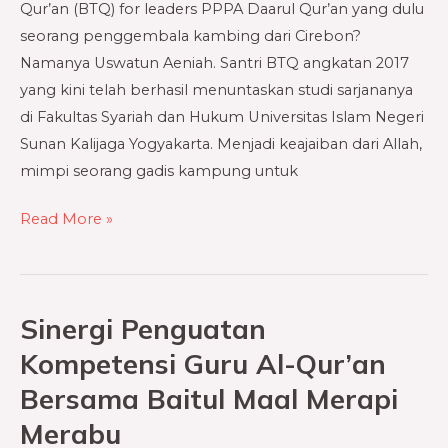
Qur’an (BTQ) for leaders PPPA Daarul Qur’an yang dulu
Asesor
seorang penggembala kambing dari Cirebon?
BNSP
Namanya Uswatun Aeniah. Santri BTQ angkatan 2017
RI
yang kini telah berhasil menuntaskan studi sarjananya
di Fakultas Syariah dan Hukum Universitas Islam Negeri
Sunan Kalijaga Yogyakarta. Menjadi keajaiban dari Allah,
mimpi seorang gadis kampung untuk
Read More »
Sinergi Penguatan
Sinergi
Penguatan
Kompetensi Guru Al-Qur’an
Kompetensi
Bersama Baitul Maal Merapi
Guru
Merabu
Al-