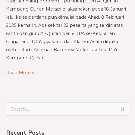
Usai launching program Upgrading Guru Al-Qur’an
KQ
Kampung Qur’an Merapi dilaksanakan pada 18 Januari
Merapi
lalu, kelas perdana pun dimulai pada Ahad, 8 Februari
2025 kemarin. Ada sekitar 22 peserta yang terdiri atas
santri dan guru Al-Qur’an dari 8 TPA se-Kelurahan
Glagaharjo, DI Yogyakarta dan Klaten. Acara dibuka
oleh Ustadz Achmad Baidhowi Mukhlis selaku Da’i
Kampung Qur’an
Read More »
S
e
a
Recent Posts