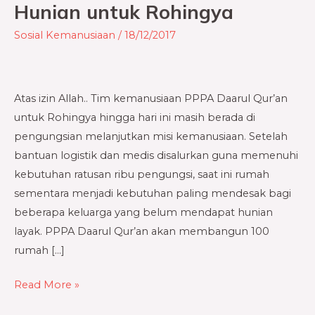
Tahfidz,
Hunian untuk Rohingya
Mushalla
Sosial Kemanusiaan
/
18/12/2017
&
Hunian
untuk
Rohingya
Atas izin Allah.. Tim kemanusiaan PPPA Daarul Qur’an
untuk Rohingya hingga hari ini masih berada di
pengungsian melanjutkan misi kemanusiaan. Setelah
bantuan logistik dan medis disalurkan guna memenuhi
kebutuhan ratusan ribu pengungsi, saat ini rumah
sementara menjadi kebutuhan paling mendesak bagi
beberapa keluarga yang belum mendapat hunian
layak. PPPA Daarul Qur’an akan membangun 100
rumah […]
Read More »