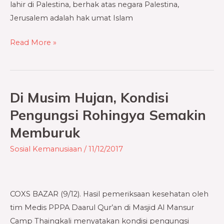
lahir di Palestina, berhak atas negara Palestina,
Jerusalem adalah hak umat Islam
Read More »
Di Musim Hujan, Kondisi
Di
Musim
Pengungsi Rohingya Semakin
Hujan,
Memburuk
Kondisi
Pengungsi
Sosial Kemanusiaan
/
11/12/2017
Rohingya
Semakin
Memburuk
COXS BAZAR (9/12). Hasil pemeriksaan kesehatan oleh
tim Medis PPPA Daarul Qur’an di Masjid Al Mansur
Camp Thaingkali menyatakan kondisi pengungsi