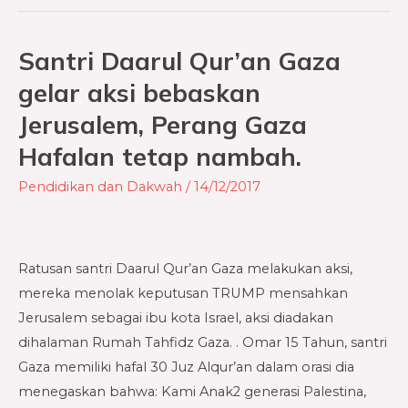
Santri Daarul Qur’an Gaza
Santri
Daarul
gelar aksi bebaskan
Qur’an
Jerusalem, Perang Gaza
Gaza
Hafalan tetap nambah.
gelar
aksi
Pendidikan dan Dakwah
/
14/12/2017
bebaskan
Jerusalem,
Perang
Ratusan santri Daarul Qur’an Gaza melakukan aksi,
Gaza
mereka menolak keputusan TRUMP mensahkan
Hafalan
Jerusalem sebagai ibu kota Israel, aksi diadakan
tetap
dihalaman Rumah Tahfidz Gaza. . Omar 15 Tahun, santri
nambah.
Gaza memiliki hafal 30 Juz Alqur’an dalam orasi dia
menegaskan bahwa: Kami Anak2 generasi Palestina,