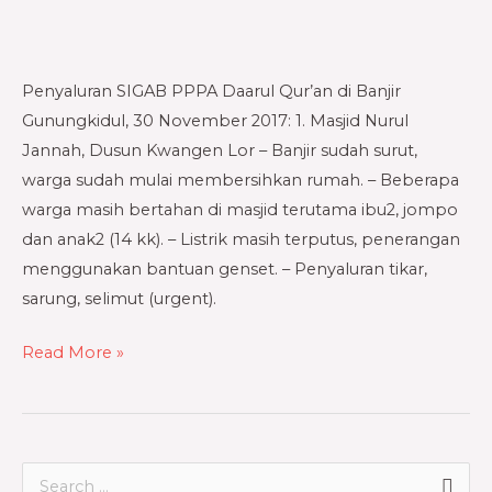
Guning
Kidul
Penyaluran SIGAB PPPA Daarul Qur’an di Banjir
Gunungkidul, 30 November 2017: 1. Masjid Nurul
Jannah, Dusun Kwangen Lor – Banjir sudah surut,
warga sudah mulai membersihkan rumah. – Beberapa
warga masih bertahan di masjid terutama ibu2, jompo
dan anak2 (14 kk). – Listrik masih terputus, penerangan
menggunakan bantuan genset. – Penyaluran tikar,
sarung, selimut (urgent).
Read More »
S