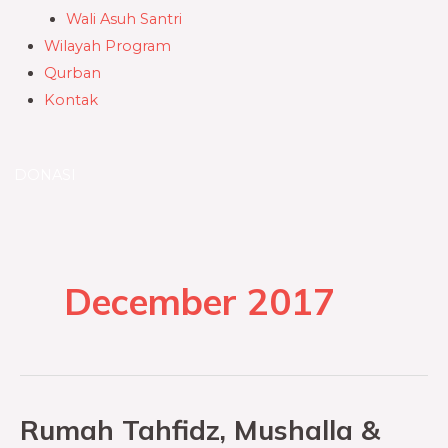
Wali Asuh Santri
Wilayah Program
Qurban
Kontak
DONASI
December 2017
Rumah Tahfidz, Mushalla &
Rumah