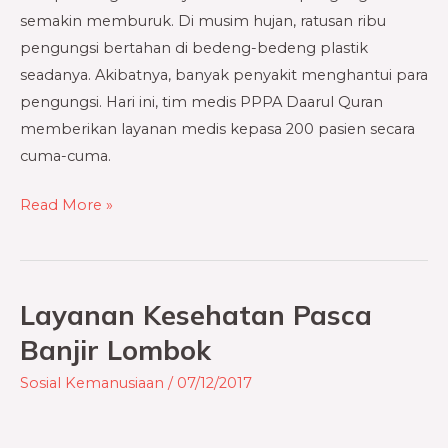
semakin memburuk. Di musim hujan, ratusan ribu
pengungsi bertahan di bedeng-bedeng plastik
seadanya. Akibatnya, banyak penyakit menghantui para
pengungsi. Hari ini, tim medis PPPA Daarul Quran
memberikan layanan medis kepasa 200 pasien secara
cuma-cuma.
Read More »
Layanan Kesehatan Pasca
Layanan
Kesehatan
Banjir Lombok
Pasca
Sosial Kemanusiaan
/
07/12/2017
Banjir
Lombok