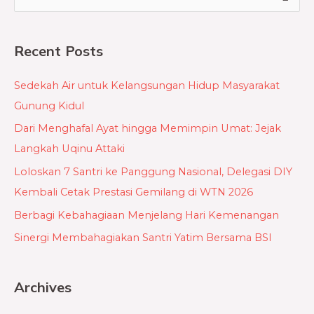
e
a
Recent Posts
r
c
Sedekah Air untuk Kelangsungan Hidup Masyarakat
h
Gunung Kidul
f
Dari Menghafal Ayat hingga Memimpin Umat: Jejak
o
Langkah Uqinu Attaki
r
Loloskan 7 Santri ke Panggung Nasional, Delegasi DIY
:
Kembali Cetak Prestasi Gemilang di WTN 2026
Berbagi Kebahagiaan Menjelang Hari Kemenangan
Sinergi Membahagiakan Santri Yatim Bersama BSI
Archives