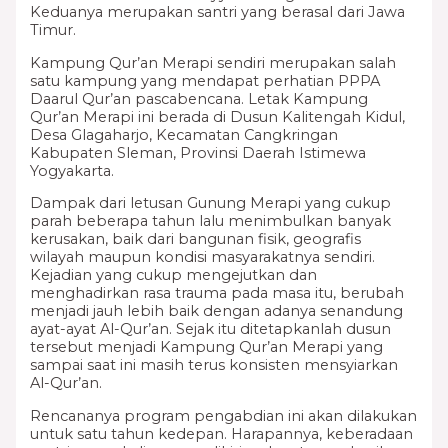
Keduanya merupakan santri yang berasal dari Jawa
Timur.
Kampung Qur’an Merapi sendiri merupakan salah
satu kampung yang mendapat perhatian PPPA
Daarul Qur’an pascabencana. Letak Kampung
Qur’an Merapi ini berada di Dusun Kalitengah Kidul,
Desa Glagaharjo, Kecamatan Cangkringan
Kabupaten Sleman, Provinsi Daerah Istimewa
Yogyakarta.
Dampak dari letusan Gunung Merapi yang cukup
parah beberapa tahun lalu menimbulkan banyak
kerusakan, baik dari bangunan fisik, geografis
wilayah maupun kondisi masyarakatnya sendiri.
Kejadian yang cukup mengejutkan dan
menghadirkan rasa trauma pada masa itu, berubah
menjadi jauh lebih baik dengan adanya senandung
ayat-ayat Al-Qur’an. Sejak itu ditetapkanlah dusun
tersebut menjadi Kampung Qur’an Merapi yang
sampai saat ini masih terus konsisten mensyiarkan
Al-Qur’an.
Rencananya program pengabdian ini akan dilakukan
untuk satu tahun kedepan. Harapannya, keberadaan