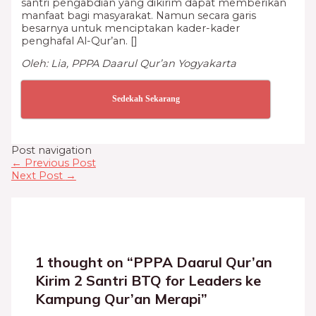
santri pengabdian yang dikirim dapat memberikan
manfaat bagi masyarakat. Namun secara garis
besarnya untuk menciptakan kader-kader
penghafal Al-Qur’an. []
Oleh: Lia, PPPA Daarul Qur’an Yogyakarta
Sedekah Sekarang
Post navigation
←
Previous Post
Next Post
→
1 thought on “PPPA Daarul Qur’an
Kirim 2 Santri BTQ for Leaders ke
Kampung Qur’an Merapi”