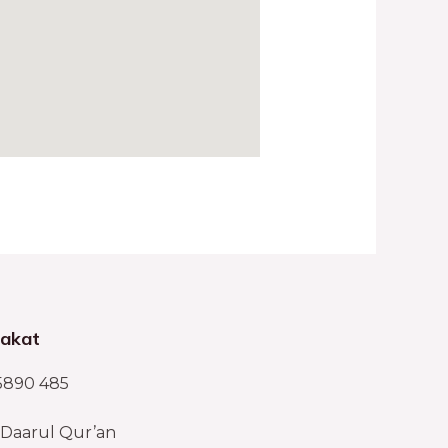
Zakat
5890 485
 Daarul Qur’an