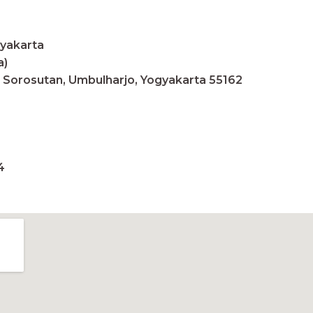
gyakarta
a)
 1, Sorosutan, Umbulharjo, Yogyakarta 55162
4