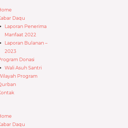
u
Home
Kabar Daqu
Laporan Penerima
Manfaat 2022
Laporan Bulanan –
2023
Program Donasi
Wali Asuh Santri
Wilayah Program
Qurban
Kontak
Home
Kabar Daqu