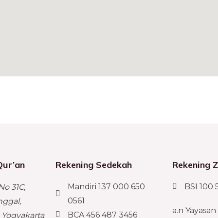
Qur’an
Rekening Sedekah
Rekening 
Mandiri 137 000 650
BSI 100 
No 31C,
0561
nggal,
a.n Yayasan
BCA 456 487 3456
 Yogyakarta