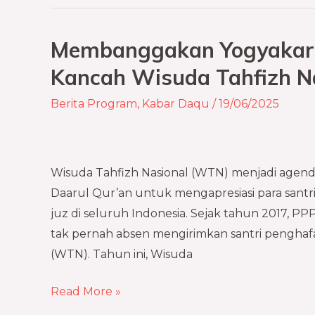
Membanggakan Yogyakart
Membanggakan
Yogyakarta
Kancah Wisuda Tahfizh N
dengan
Berita Program
,
Kabar Daqu
/
19/06/2025
Al-
Qur’an
di
Kancah
Wisuda Tahfizh Nasional (WTN) menjadi agend
Wisuda
Daarul Qur’an untuk mengapresiasi para santr
Tahfizh
juz di seluruh Indonesia. Sejak tahun 2017, 
Nasional
tak pernah absen mengirimkan santri penghafa
(WTN). Tahun ini, Wisuda
Read More »