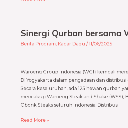
Sinergi Qurban bersama 
Sinergi
Qurban
Berita Program
,
Kabar Daqu
/
11/06/2025
bersama
Waroeng
Group
Waroeng Group Indonesia (WGI) kembali menja
Indonesia
DI.Yogyakarta dalam pengadaan dan distribusi q
Secara keseluruhan, ada 125 hewan qurban yang
mencakup Waroeng Steak and Shake (WSS), B
Obonk Steaks seluruh Indonesia. Distribusi
Read More »