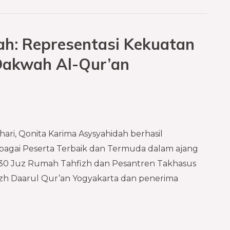
ah: Representasi Kekuatan
 Dakwah Al-Qur’an
hari, Qonita Karima Asysyahidah berhasil
agai Peserta Terbaik dan Termuda dalam ajang
 30 Juz Rumah Tahfizh dan Pesantren Takhasus
izh Daarul Qur’an Yogyakarta dan penerima