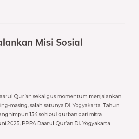
lankan Misi Sosial
aarul Qur’an sekaligus momentum menjalankan
sing-masing, salah satunya DI. Yogyakarta. Tahun
menghimpun 134 sohibul qurban dari mitra
 Juni 2025, PPPA Daarul Qur’an DI. Yogyakarta