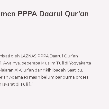
itmen PPPA Daarul Qur’an
nisiasi oleh LAZNAS PPPA Daarul Qur’an
. Awalnya, beberapa Muslim Tuli di Yogyakarta
ran Al-Qur’an dan fikih ibadah. Saat itu,
rian Agama RI masih belum paripurna proses
yarat di Tuli […]