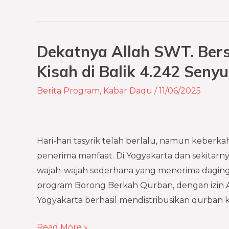
Dekatnya Allah SWT. Ber
Dekatnya
Allah
Kisah di Balik 4.242 Sen
SWT.
Berita Program
,
Kabar Daqu
/
11/06/2025
Bersama
Daging
Qurban
–
Hari-hari tasyrik telah berlalu, namun keberka
Kisah
penerima manfaat. Di Yogyakarta dan sekitarn
di
wajah-wajah sederhana yang menerima daging 
Balik
program Borong Berkah Qurban, dengan izin 
4.242
Yogyakarta berhasil mendistribusikan qurban 
Senyum
Bahagia
Read More »