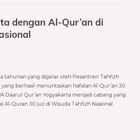
a dengan Al-Qur’an di
asional
a tahunan yang digelar oleh Pesantren Tahfizh
i yang berhasil menuntaskan hafalan Al-Qur’an 30
PPPA Daarul Qur’an Yogyakarta menjadi cabang yang
l Al-Quran 30 juz di Wisuda Tahfizh Nasional