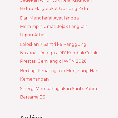
Sedekah Air untuk Kelangsungan
h
Hidup Masyarakat Gunung Kidul
f
Dari Menghafal Ayat hingga
o
Memimpin Umat: Jejak Langkah
r
Uqinu Attaki
:
Loloskan 7 Santri ke Panggung
Nasional, Delegasi DIY Kembali Cetak
Prestasi Gemilang di WTN 2026
Berbagi Kebahagiaan Menjelang Hari
Kemenangan
Sinergi Membahagiakan Santri Yatim
Bersama BSI
Archives