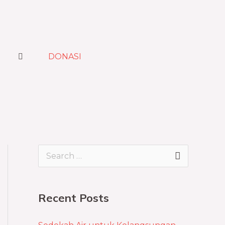
DONASI
S
e
a
Recent Posts
r
c