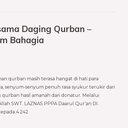
sama Daging Qurban –
yum Bahagia
han qurban masih terasa hangat di hati para
ya, senyum-senyum penuh rasa syukur terukir dari
qurban hasil amanah dari donatur. Melalui
Allah SWT. LAZNAS PPPA Daarul Qur’an DI.
kepada 4.242