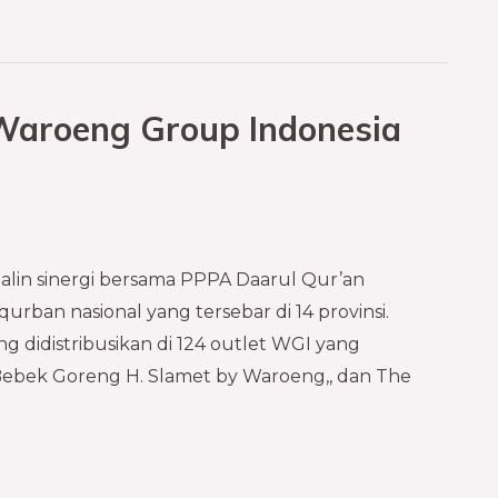
Waroeng Group Indonesia
lin sinergi bersama PPPA Daarul Qur’an
urban nasional yang tersebar di 14 provinsi.
 didistribusikan di 124 outlet WGI yang
ebek Goreng H. Slamet by Waroeng,, dan The