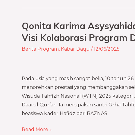
Qonita Karima Asysyahid
Qonita
Karima
Visi Kolaborasi Program
Asysyahidah:
Berita Program
,
Kabar Daqu
/
12/06/2025
Representasi
Kekuatan
Visi
Kolaborasi
Pada usia yang masih sangat belia, 10 tahun 26 
Program
menorehkan prestasi yang membanggakan seb
Dakwah
Wisuda Tahfizh Nasional (WTN) 2025 kategori
Al-
Daarul Qur’an. Ia merupakan santri Grha Tahf
Qur’an
beasiswa Kader Hafidz dari BAZNAS
Read More »