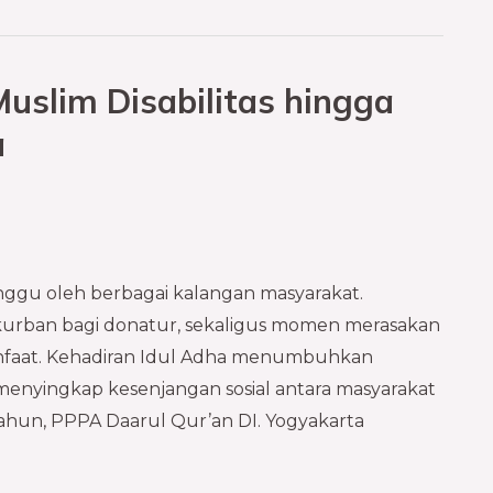
uslim Disabilitas hingga
a
gu oleh berbagai kalangan masyarakat.
urban bagi donatur, sekaligus momen merasakan
nfaat. Kehadiran Idul Adha menumbuhkan
a menyingkap kesenjangan sosial antara masyarakat
hun, PPPA Daarul Qur’an DI. Yogyakarta