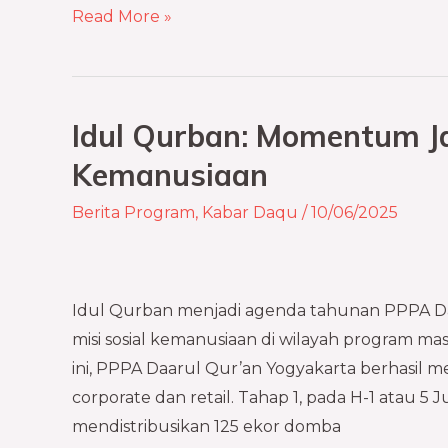
Read More »
Idul Qurban: Momentum Ja
Idul
Qurban:
Kemanusiaan
Momentum
Berita Program
,
Kabar Daqu
/
10/06/2025
Jalankan
Misi
Sosial
Kemanusiaan
Idul Qurban menjadi agenda tahunan PPPA D
misi sosial kemanusiaan di wilayah program ma
ini, PPPA Daarul Qur’an Yogyakarta berhasil 
corporate dan retail. Tahap 1, pada H-1 atau 5
mendistribusikan 125 ekor domba