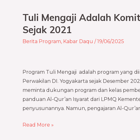
Tuli Mengaji Adalah Kom
Tuli
Mengaji
Sejak 2021
Adalah
Berita Program
,
Kabar Daqu
/
19/06/2025
Komitmen
PPPA
Daarul
Qur’an
Program Tuli Mengaji adalah program yang dii
Sejak
Perwakilan DI. Yogyakarta sejak Desember 2021
2021
meminta dukungan program dan kelas pembelaja
panduan Al-Qur’an Isyarat dari LPMQ Kemente
penyusunannya. Namun, pengajaran Al-Qur’an Is
Read More »