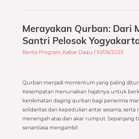
Merayakan Qurban: Dari M
Merayakan
Qurban:
Santri Pelosok Yogyakart
Dari
Berita Program
,
Kabar Daqu
/
10/06/2025
Muslim
Disabilitas
hingga
Santri
Qurban menjadi momentum yang paling ditung
Pelosok
Kesempatan menunaikan hajatnya untuk berk
Yogyakarta
kenikmatan daging qurban bagi penerima ma
solidaritas dan kepedulian antar sesama, sert
menengah atas dan akar rumput. Sepanjang ta
senantiasa mengambil