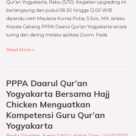
Qur’an Yogyakarta, Rabu (5/10). Kegiatan upgrading ini
berlangsung dari pukul 08.30 hingga 12.00 WIB
dipandu oleh Maulana Kurnia Putra, S.Sos., MA. selaku
Kepala Cabang PPPA Daarul Qur’an Yogyakarta secara
luring dan daring melalui aplikasi Zoom. Pada
Read More »
PPPA Daarul Qur’an
PPPA
Daarul
Yogyakarta Bersama Hajj
Qur’an
Chicken Menguatkan
Yogyakarta
Kompetensi Guru Qur’an
Bersama
Hajj
Yogyakarta
Chicken
Berita Program
,
Event DAQU
,
Kabar Daqu
/
04/10/2022