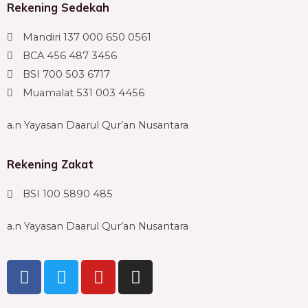
Rekening Sedekah
Mandiri 137 000 650 0561
BCA 456 487 3456
BSI 700 503 6717
Muamalat 531 003 4456
a.n Yayasan Daarul Qur’an Nusantara
Rekening Zakat
BSI 100 5890 485
a.n Yayasan Daarul Qur’an Nusantara
F
T
Y
I
a
w
o
n
c
i
u
s