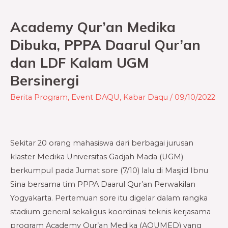
Academy Qur’an Medika
Academy
Qur’an
Dibuka, PPPA Daarul Qur’an
Medika
dan LDF Kalam UGM
Dibuka,
Bersinergi
PPPA
Daarul
Berita Program
,
Event DAQU
,
Kabar Daqu
/
09/10/2022
Qur’an
dan
LDF
Sekitar 20 orang mahasiswa dari berbagai jurusan
Kalam
klaster Medika Universitas Gadjah Mada (UGM)
UGM
berkumpul pada Jumat sore (7/10) lalu di Masjid Ibnu
Bersinergi
Sina bersama tim PPPA Daarul Qur’an Perwakilan
Yogyakarta. Pertemuan sore itu digelar dalam rangka
stadium general sekaligus koordinasi teknis kerjasama
program Academy Qur’an Medika (AQUMED) yang