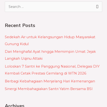
S
e
a
Recent Posts
r
c
Sedekah Air untuk Kelangsungan Hidup Masyarakat
h
Gunung Kidul
f
Dari Menghafal Ayat hingga Memimpin Umat: Jejak
o
Langkah Uqinu Attaki
r
Loloskan 7 Santri ke Panggung Nasional, Delegasi DIY
:
Kembali Cetak Prestasi Gemilang di WTN 2026
Berbagi Kebahagiaan Menjelang Hari Kemenangan
Sinergi Membahagiakan Santri Yatim Bersama BSI
Archives