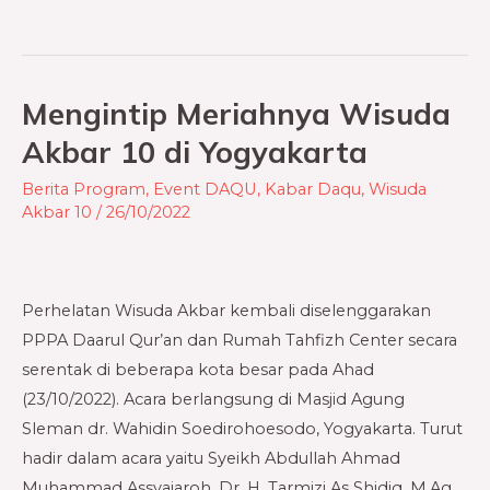
Mengintip Meriahnya Wisuda
Mengintip
Meriahnya
Akbar 10 di Yogyakarta
Wisuda
Berita Program
,
Event DAQU
,
Kabar Daqu
,
Wisuda
Akbar
Akbar 10
/
26/10/2022
10
di
Yogyakarta
Perhelatan Wisuda Akbar kembali diselenggarakan
PPPA Daarul Qur’an dan Rumah Tahfizh Center secara
serentak di beberapa kota besar pada Ahad
(23/10/2022). Acara berlangsung di Masjid Agung
Sleman dr. Wahidin Soedirohoesodo, Yogyakarta. Turut
hadir dalam acara yaitu Syeikh Abdullah Ahmad
Muhammad Assyajaroh, Dr. H. Tarmizi As Shidiq, M.Ag,