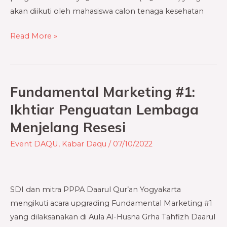
akan diikuti oleh mahasiswa calon tenaga kesehatan
Read More »
Fundamental Marketing #1:
Fundamental
Marketing
Ikhtiar Penguatan Lembaga
#1:
Menjelang Resesi
Ikhtiar
Penguatan
Event DAQU
,
Kabar Daqu
/
07/10/2022
Lembaga
Menjelang
Resesi
SDI dan mitra PPPA Daarul Qur’an Yogyakarta
mengikuti acara upgrading Fundamental Marketing #1
yang dilaksanakan di Aula Al-Husna Grha Tahfizh Daarul