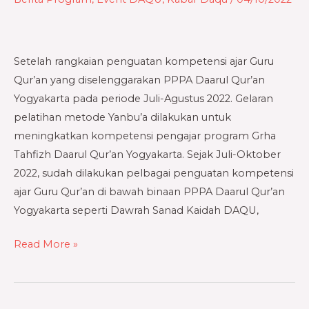
Menguatkan
Kompetensi
Guru
Setelah rangkaian penguatan kompetensi ajar Guru
Qur’an
Qur’an yang diselenggarakan PPPA Daarul Qur’an
Yogyakarta
Yogyakarta pada periode Juli-Agustus 2022. Gelaran
pelatihan metode Yanbu’a dilakukan untuk
meningkatkan kompetensi pengajar program Grha
Tahfizh Daarul Qur’an Yogyakarta. Sejak Juli-Oktober
2022, sudah dilakukan pelbagai penguatan kompetensi
ajar Guru Qur’an di bawah binaan PPPA Daarul Qur’an
Yogyakarta seperti Dawrah Sanad Kaidah DAQU,
Read More »