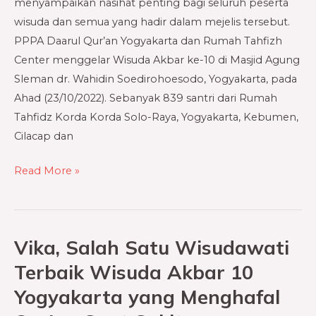
di
menyampaikan nasihat penting bagi seluruh peserta
Yogyakarta
wisuda dan semua yang hadir dalam mejelis tersebut.
PPPA Daarul Qur’an Yogyakarta dan Rumah Tahfizh
Center menggelar Wisuda Akbar ke-10 di Masjid Agung
Sleman dr. Wahidin Soedirohoesodo, Yogyakarta, pada
Ahad (23/10/2022). Sebanyak 839 santri dari Rumah
Tahfidz Korda Korda Solo-Raya, Yogyakarta, Kebumen,
Cilacap dan
Read More »
Vika, Salah Satu Wisudawati
Vika,
Salah
Terbaik Wisuda Akbar 10
Satu
Yogyakarta yang Menghafal
Wisudawati