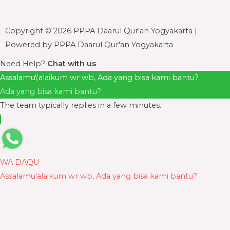
e
t
t
t
b
t
u
a
Copyright © 2026 PPPA Daarul Qur'an Yogyakarta |
o
e
b
g
o
r
e
r
Powered by PPPA Daarul Qur'an Yogyakarta
k
a
Need Help?
Chat with us
-
m
Assalamu\'alaikum wr wb, Ada yang bisa kami bantu?
f
Ada yang bisa kami bantu?
The team typically replies in a few minutes.
WA DAQU
Assalamu'alaikum wr wb, Ada yang bisa kami bantu?