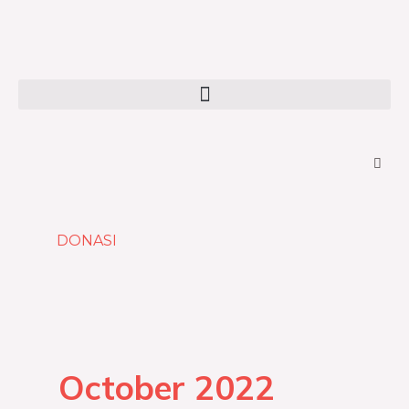
Skip
to
content
Menu
DONASI
October 2022