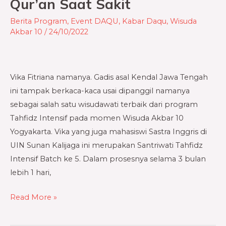
Qur’an Saat Sakit
Terbaik
Wisuda
Berita Program
,
Event DAQU
,
Kabar Daqu
,
Wisuda
Akbar
Akbar 10
/
24/10/2022
10
Yogyakarta
yang
Vika Fitriana namanya. Gadis asal Kendal Jawa Tengah
Menghafal
ini tampak berkaca-kaca usai dipanggil namanya
Qur’an
sebagai salah satu wisudawati terbaik dari program
Saat
Tahfidz Intensif pada momen Wisuda Akbar 10
Sakit
Yogyakarta. Vika yang juga mahasiswi Sastra Inggris di
UIN Sunan Kalijaga ini merupakan Santriwati Tahfidz
Intensif Batch ke 5. Dalam prosesnya selama 3 bulan
lebih 1 hari,
Read More »