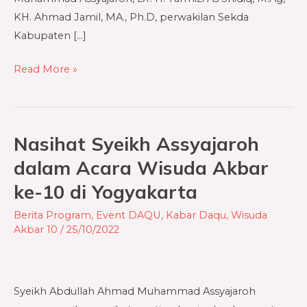
KH. Ahmad Jamil, MA., Ph.D, perwakilan Sekda
Kabupaten […]
Read More »
Nasihat Syeikh Assyajaroh
Nasihat
Syeikh
dalam Acara Wisuda Akbar
Assyajaroh
ke-10 di Yogyakarta
dalam
Acara
Berita Program
,
Event DAQU
,
Kabar Daqu
,
Wisuda
Akbar 10
/
25/10/2022
Wisuda
Akbar
ke-
10
Syeikh Abdullah Ahmad Muhammad Assyajaroh