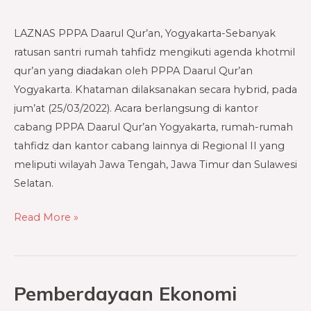
Khotmil
LAZNAS PPPA Daarul Qur’an, Yogyakarta-Sebanyak
Qur’an
ratusan santri rumah tahfidz mengikuti agenda khotmil
Akbar
qur’an yang diadakan oleh PPPA Daarul Qur’an
dan
Yogyakarta. Khataman dilaksanakan secara hybrid, pada
Do’a
jum’at (25/03/2022). Acara berlangsung di kantor
Bersama
cabang PPPA Daarul Qur’an Yogyakarta, rumah-rumah
Santri
tahfidz dan kantor cabang lainnya di Regional II yang
Daarul
meliputi wilayah Jawa Tengah, Jawa Timur dan Sulawesi
Qur’an
Selatan.
Read More »
Pemberdayaan Ekonomi
Pemberdayaan
Ekonomi