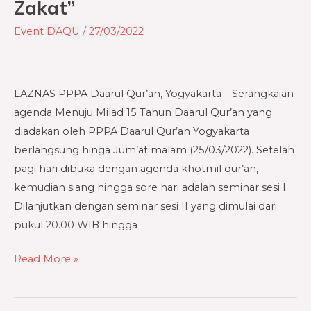
15
Zakat”
Tahun
Event DAQU
/
27/03/2022
PPPA
Daarul
Qur’an,
LAZNAS PPPA Daarul Qur’an, Yogyakarta – Serangkaian
“Memperkuat
agenda Menuju Milad 15 Tahun Daarul Qur’an yang
Colabor
diadakan oleh PPPA Daarul Qur’an Yogyakarta
‘Action’
berlangsung hinga Jum’at malam (25/03/2022). Setelah
Dakwah
pagi hari dibuka dengan agenda khotmil qur’an,
Melalui
kemudian siang hingga sore hari adalah seminar sesi I.
Gerakan
Dilanjutkan dengan seminar sesi II yang dimulai dari
Zakat”
pukul 20.00 WIB hingga
Read More »