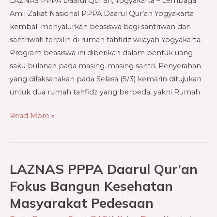
LAZNAS PPPA Daarul Qur’an, Yogyakarta – Lembaga
Rumah
Amil Zakat Nasional PPPA Daarul Qur’an Yogyakarta
Tahfidz
kembali menyalurkan beasiswa bagi santriwan dan
santriwati terpilih di rumah tahfidz wilayah Yogyakarta.
Program beasiswa ini diberikan dalam bentuk uang
saku bulanan pada masing-masing santri. Penyerahan
yang dilaksanakan pada Selasa (5/3) kemarin ditujukan
untuk dua rumah tahfidz yang berbeda, yakni Rumah
Read More »
LAZNAS PPPA Daarul Qur’an
LAZNAS
PPPA
Fokus Bangun Kesehatan
Daarul
Masyarakat Pedesaan
Qur’an