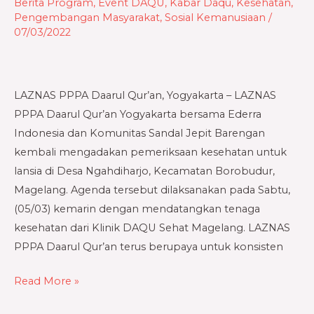
Fokus
Berita Program
,
Event DAQU
,
Kabar Daqu
,
Kesehatan
,
Pengembangan Masyarakat
,
Sosial Kemanusiaan
/
Bangun
07/03/2022
Kesehatan
Masyarakat
Pedesaan
LAZNAS PPPA Daarul Qur’an, Yogyakarta – LAZNAS
PPPA Daarul Qur’an Yogyakarta bersama Ederra
Indonesia dan Komunitas Sandal Jepit Barengan
kembali mengadakan pemeriksaan kesehatan untuk
lansia di Desa Ngahdiharjo, Kecamatan Borobudur,
Magelang. Agenda tersebut dilaksanakan pada Sabtu,
(05/03) kemarin dengan mendatangkan tenaga
kesehatan dari Klinik DAQU Sehat Magelang. LAZNAS
PPPA Daarul Qur’an terus berupaya untuk konsisten
Read More »