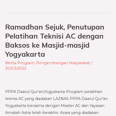
Ramadhan Sejuk, Penutupan
Ramadhan
Sejuk,
Pelatihan Teknisi AC dengan
Penutupan
Baksos ke Masjid-masjid
Pelatihan
Yogyakarta
Teknisi
AC
Berita Program
,
Pengembangan Masyarakat
/
dengan
30/03/2022
Baksos
ke
Masjid-
PPPA Daarul Qur’an,Yogyakarta-Program pelatihan
masjid
teknisi AC yang diadakan LAZNAS PPPA Daarul Qur’an
Yogyakarta
Yogyakarta bersama dengan Master AC dan Yayasan
Amaliah Astra telah berakhir. Acara yang diadakan