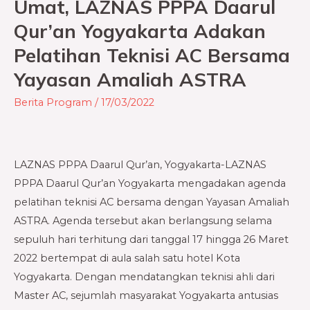
Umat, LAZNAS PPPA Daarul
Umat,
Qur’an Yogyakarta Adakan
LAZNAS
Pelatihan Teknisi AC Bersama
PPPA
Daarul
Yayasan Amaliah ASTRA
Qur’an
Berita Program
/
17/03/2022
Yogyakarta
Adakan
Pelatihan
LAZNAS PPPA Daarul Qur’an, Yogyakarta-LAZNAS
Teknisi
PPPA Daarul Qur’an Yogyakarta mengadakan agenda
AC
pelatihan teknisi AC bersama dengan Yayasan Amaliah
Bersama
ASTRA. Agenda tersebut akan berlangsung selama
Yayasan
sepuluh hari terhitung dari tanggal 17 hingga 26 Maret
Amaliah
2022 bertempat di aula salah satu hotel Kota
ASTRA
Yogyakarta. Dengan mendatangkan teknisi ahli dari
Master AC, sejumlah masyarakat Yogyakarta antusias