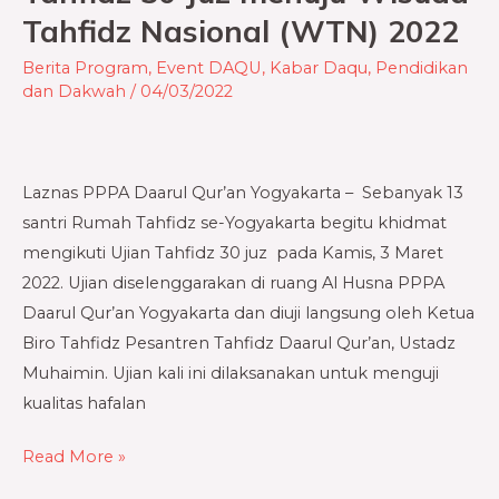
Tahfidz Nasional (WTN) 2022
Gelar
Ujian
Berita Program
,
Event DAQU
,
Kabar Daqu
,
Pendidikan
Tahfidz
dan Dakwah
/
04/03/2022
30
Juz
menuju
Laznas PPPA Daarul Qur’an Yogyakarta – Sebanyak 13
Wisuda
santri Rumah Tahfidz se-Yogyakarta begitu khidmat
Tahfidz
mengikuti Ujian Tahfidz 30 juz pada Kamis, 3 Maret
Nasional
2022. Ujian diselenggarakan di ruang Al Husna PPPA
(WTN)
Daarul Qur’an Yogyakarta dan diuji langsung oleh Ketua
2022
Biro Tahfidz Pesantren Tahfidz Daarul Qur’an, Ustadz
Muhaimin. Ujian kali ini dilaksanakan untuk menguji
kualitas hafalan
Read More »