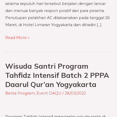
selama sepuluh hari tersebut berjalan dengan lancar
dan menuai banyak respon positif dari para peserta.
Penutupan pelatihan AC dilaksanakan pada tanggal 26
Maret, di Hotel Limaran Yogyakarta dan dihadiri […]
Read More »
Wisuda Santri Program
Wisuda
Santri
Tahfidz Intensif Batch 2 PPPA
Program
Daarul Qur’an Yogyakarta
Tahfidz
Intensif
Berita Program
,
Event DAQU
/
28/03/2022
Batch
2
PPPA
Program Tahfidz Intensif menggelar wisuda santri di