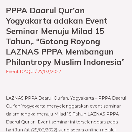
PPPA Daarul Qur’an
PPPA
Daarul
Yogyakarta adakan Event
Qur’an
Seminar Menuju Milad 15
Yogyakarta
Tahun,, “Gotong Royong
adakan
Event
LAZNAS PPPA Membangun
Seminar
Philantropy Muslim Indonesia”
Menuju
Event DAQU
/
27/03/2022
Milad
15
Tahun,,
“Gotong
LAZNAS PPPA Daarul Qur’an, Yogyakarta – PPPA Daarul
Royong
Qur’an Yogyakarta menyelenggarakan event seminar
LAZNAS
dalam rangka menuju Milad 15 Tahun LAZNAS PPPA
PPPA
Daarul Qur’an. Event seminar ini terselenggara pada
Membangun
hari Jum’at (25/03/2022) siang secara online melalui