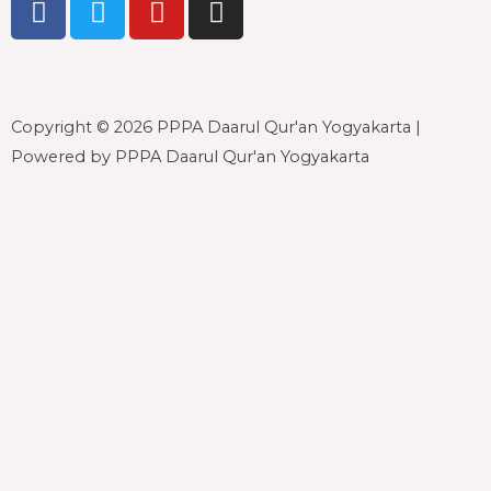
a
w
o
n
c
i
u
s
e
t
t
t
b
t
u
a
Copyright © 2026 PPPA Daarul Qur'an Yogyakarta |
o
e
b
g
o
r
e
r
Powered by PPPA Daarul Qur'an Yogyakarta
k
a
-
m
f