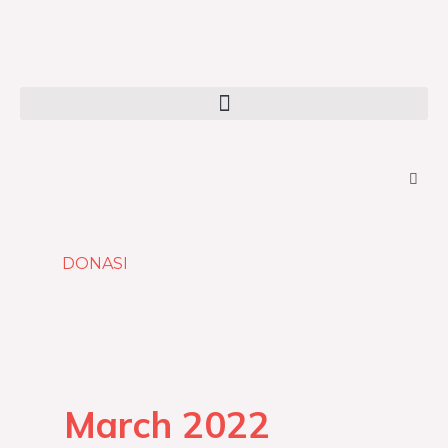
Skip
to
content
Menu
DONASI
March 2022