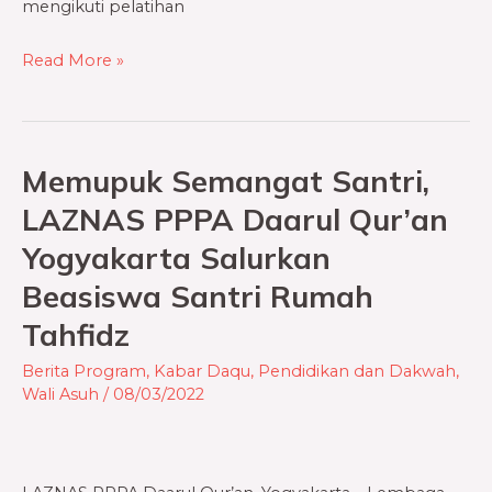
mengikuti pelatihan
Read More »
Memupuk Semangat Santri,
Memupuk
Semangat
LAZNAS PPPA Daarul Qur’an
Santri,
Yogyakarta Salurkan
LAZNAS
Beasiswa Santri Rumah
PPPA
Daarul
Tahfidz
Qur’an
Berita Program
,
Kabar Daqu
,
Pendidikan dan Dakwah
,
Yogyakarta
Wali Asuh
/
08/03/2022
Salurkan
Beasiswa
Santri