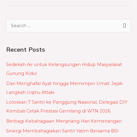
S
e
a
Recent Posts
r
c
Sedekah Air untuk Kelangsungan Hidup Masyarakat
h
Gunung Kidul
f
Dari Menghafal Ayat hingga Memimpin Umat: Jejak
o
Langkah Uqinu Attaki
r
Loloskan 7 Santri ke Panggung Nasional, Delegasi DIY
:
Kembali Cetak Prestasi Gemilang di WTN 2026
Berbagi Kebahagiaan Menjelang Hari Kemenangan
Sinergi Membahagiakan Santri Yatim Bersama BSI