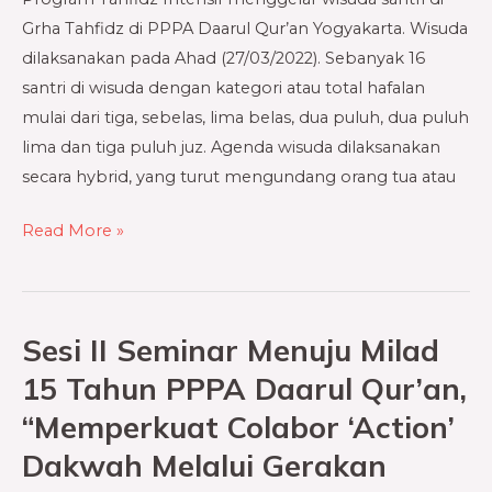
Daarul
Grha Tahfidz di PPPA Daarul Qur’an Yogyakarta. Wisuda
Qur’an
dilaksanakan pada Ahad (27/03/2022). Sebanyak 16
Yogyakarta
santri di wisuda dengan kategori atau total hafalan
mulai dari tiga, sebelas, lima belas, dua puluh, dua puluh
lima dan tiga puluh juz. Agenda wisuda dilaksanakan
secara hybrid, yang turut mengundang orang tua atau
Read More »
Sesi II Seminar Menuju Milad
Sesi
II
15 Tahun PPPA Daarul Qur’an,
Seminar
“Memperkuat Colabor ‘Action’
Menuju
Dakwah Melalui Gerakan
Milad