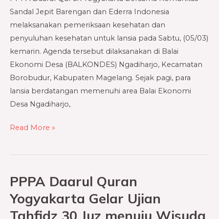
Perbaiki
Sandal Jepit Barengan dan Ederra Indonesia
Kualitas
melaksanakan pemeriksaan kesehatan dan
Kesehatan
penyuluhan kesehatan untuk lansia pada Sabtu, (05/03)
Masyarakat
kemarin. Agenda tersebut dilaksanakan di Balai
Lansia
Ekonomi Desa (BALKONDES) Ngadiharjo, Kecamatan
Borobudur
Borobudur, Kabupaten Magelang. Sejak pagi, para
lansia berdatangan memenuhi area Balai Ekonomi
Desa Ngadiharjo,
Read More »
PPPA Daarul Quran
PPPA
Daarul
Yogyakarta Gelar Ujian
Quran
Tahfidz 30 Juz menuju Wisuda
Yogyakarta