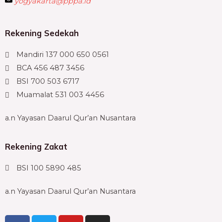
yogyakarta@pppa.id
Rekening Sedekah
Mandiri 137 000 650 0561
BCA 456 487 3456
BSI 700 503 6717
Muamalat 531 003 4456
a.n Yayasan Daarul Qur’an Nusantara
Rekening Zakat
BSI 100 5890 485
a.n Yayasan Daarul Qur’an Nusantara
F
T
Y
I