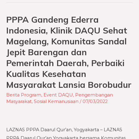
PPPA Gandeng Ederra
PPPA
Gandeng
Indonesia, Klinik DAQU Sehat
Ederra
Magelang, Komunitas Sandal
Indonesia,
Jepit Barengan dan
Klinik
DAQU
Pemerintah Daerah, Perbaiki
Sehat
Kualitas Kesehatan
Magelang,
Masyarakat Lansia Borobudur
Komunitas
Sandal
Berita Program
,
Event DAQU
,
Pengembangan
Masyarakat
,
Sosial Kemanusiaan
/
07/03/2022
Jepit
Barengan
dan
Pemerintah
LAZNAS PPPA Daarul Qur’an, Yogyakarta – LAZNAS
Daerah,
PPPA Daarul Qur’an Yogyakarta bersama Komunitas