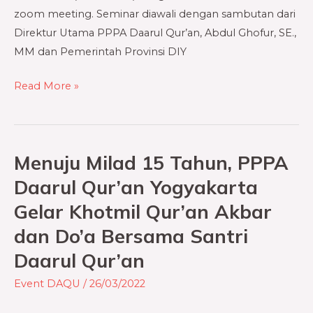
Philantropy
zoom meeting. Seminar diawali dengan sambutan dari
Muslim
Direktur Utama PPPA Daarul Qur’an, Abdul Ghofur, SE.,
Indonesia”
MM dan Pemerintah Provinsi DIY
Read More »
Menuju Milad 15 Tahun, PPPA
Menuju
Milad
Daarul Qur’an Yogyakarta
15
Gelar Khotmil Qur’an Akbar
Tahun,
dan Do’a Bersama Santri
PPPA
Daarul
Daarul Qur’an
Qur’an
Event DAQU
/
26/03/2022
Yogyakarta
Gelar