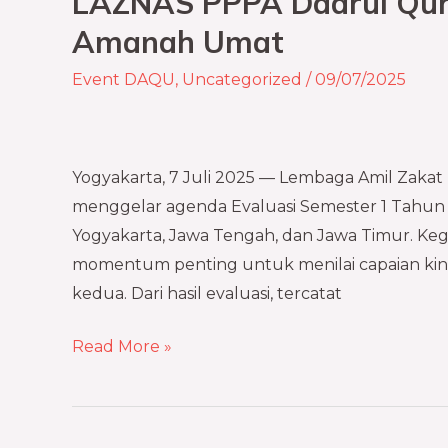
LAZNAS PPPA Daarul Qur’
Lampaui
Amanah Umat
Target,
Evaluasi
Event DAQU
,
Uncategorized
/
09/07/2025
Semester
1
LAZNAS
Yogyakarta, 7 Juli 2025 — Lembaga Amil Zakat
PPPA
menggelar agenda Evaluasi Semester 1 Tahun 20
Daarul
Yogyakarta, Jawa Tengah, dan Jawa Timur. Keg
Qur’an
momentum penting untuk menilai capaian kine
Tekankan
kedua. Dari hasil evaluasi, tercatat
Akselerasi
Amanah
Read More »
Umat