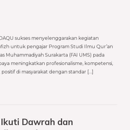
 DAQU sukses menyelenggarakan kegiatan
hfizh untuk pengajar Program Studi Ilmu Qur’an
sitas Muhammadiyah Surakarta (FAI UMS) pada
 upaya meningkatkan profesionalisme, kompetensi,
sitif di masyarakat dengan standar […]
i Ikuti Dawrah dan