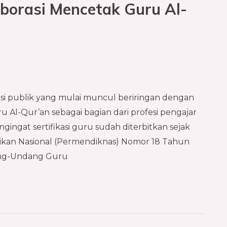
aborasi Mencetak Guru Al-
i publik yang mulai muncul beriringan dengan
uru Al-Qur’an sebagai bagian dari profesi pengajar
ngingat sertifikasi guru sudah diterbitkan sejak
ikan Nasional (Permendiknas) Nomor 18 Tahun
ang-Undang Guru