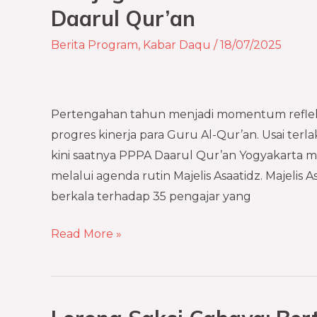
Untuk
Daarul Qur’an
Terus
Berita Program
,
Kabar Daqu
/
18/07/2025
Bertumbuhnya
Grha
Tahfizh
Daarul
Pertengahan tahun menjadi momentum refleksi
Qur’an
progres kinerja para Guru Al-Qur’an. Usai terla
kini saatnya PPPA Daarul Qur’an Yogyakarta m
melalui agenda rutin Majelis Asaatidz. Majelis
berkala terhadap 35 pengajar yang
Read More »
Lorong