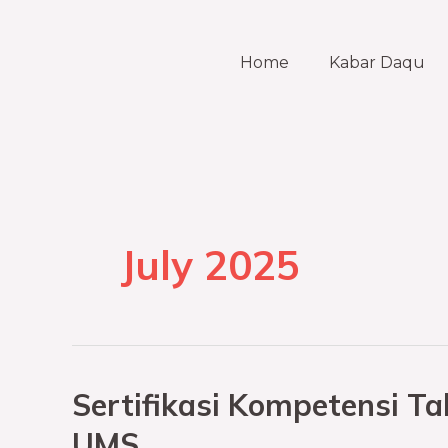
Skip
to
Home
Kabar Daqu
content
July 2025
Sertifikasi Kompetensi Ta
Sertifikasi
Kompetensi
UMS