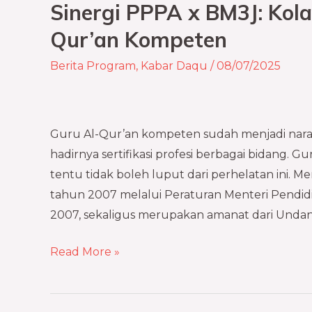
Sinergi PPPA x BM3J: Kol
Sinergi
PPPA
Qur’an Kompeten
x
Berita Program
,
Kabar Daqu
/
08/07/2025
BM3J:
Kolaborasi
Mencetak
Guru
Guru Al-Qur’an kompeten sudah menjadi naras
Al-
hadirnya sertifikasi profesi berbagai bidang. G
Qur’an
tentu tidak boleh luput dari perhelatan ini. Me
Kompeten
tahun 2007 melalui Peraturan Menteri Pendid
2007, sekaligus merupakan amanat dari Und
Read More »