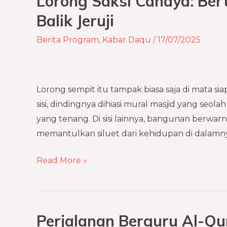
Lorong Saksi Cahaya: Ber
Saksi
Balik Jeruji
Cahaya:
Berita Program
,
Kabar Daqu
/
17/07/2025
Bertumbuhnya
Al-
Qur’an
di
Lorong sempit itu tampak biasa saja di mata si
Balik
sisi, dindingnya dihiasi mural masjid yang seo
Jeruji
yang tenang. Di sisi lainnya, bangunan berwarn
memantulkan siluet dari kehidupan di dalamnya
Read More »
Perjalanan Berguru Al-Qu
Perjalanan