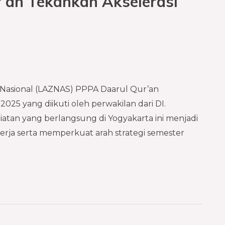
an Tekankan Akselerasi
 Nasional (LAZNAS) PPPA Daarul Qur’an
25 yang diikuti oleh perwakilan dari DI.
iatan yang berlangsung di Yogyakarta ini menjadi
rja serta memperkuat arah strategi semester