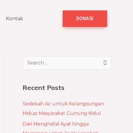
Kontak
DONASI
S
e
a
Recent Posts
r
c
Sedekah Air untuk Kelangsungan
h
Hidup Masyarakat Gunung Kidul
f
Dari Menghafal Ayat hingga
o