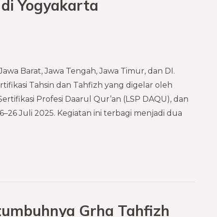
h di Yogyakarta
 Jawa Barat, Jawa Tengah, Jawa Timur, dan DI.
ifikasi Tahsin dan Tahfizh yang digelar oleh
rtifikasi Profesi Daarul Qur’an (LSP DAQU), dan
–26 Juli 2025. Kegiatan ini terbagi menjadi dua
tumbuhnya Grha Tahfizh