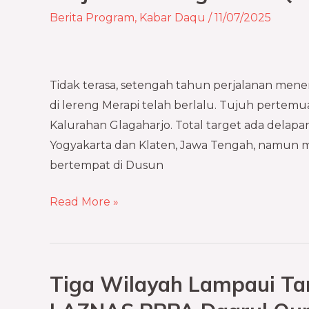
Berguru
Berita Program
,
Kabar Daqu
/
11/07/2025
Al-
Qur’an
di
Tidak terasa, setengah tahun perjalanan me
Lereng
di lereng Merapi telah berlalu. Tujuh pertemuan
Merapi
Kalurahan Glagaharjo. Total target ada delapa
Yogyakarta dan Klaten, Jawa Tengah, namun ma
bertempat di Dusun
Read More »
Tiga Wilayah Lampaui Tar
Tiga
Wilayah