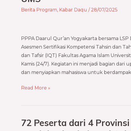
Tahsin
Berita Program
,
Kabar Daqu
/
28/07/2025
BNSP
RI
Digelar
di
PPPA Daarul Qur’an Yogyakarta bersama LSP
FAI
Asesmen Sertifikasi Kompetensi Tahsin dan Ta
UMS
dan Tafsir (IQT) Fakultas Agama Islam Univer
Kamis (24/7). Kegiatan ini menjadi bagian dari
dan menyiapkan mahasiswa untuk berdampak po
Read More »
72 Peserta dari 4 Provins
72
Peserta