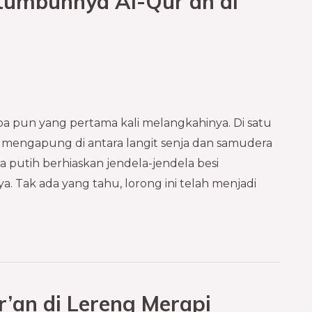
tumbuhnya Al-Qur’an di
apa pun yang pertama kali melangkahinya. Di satu
lah mengapung di antara langit senja dan samudera
a putih berhiaskan jendela-jendela besi
. Tak ada yang tahu, lorong ini telah menjadi
r’an di Lereng Merapi