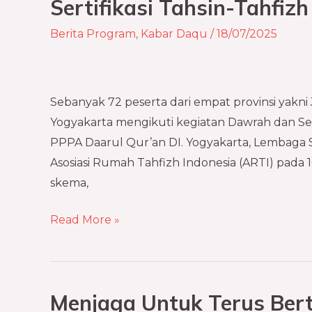
Sertifikasi Tahsin-Tahfiz
dari
Berita Program
,
Kabar Daqu
/
18/07/2025
4
Provinsi
Ikuti
Dawrah
Sebanyak 72 peserta dari empat provinsi yakni
dan
Yogyakarta mengikuti kegiatan Dawrah dan Sert
Sertifikasi
PPPA Daarul Qur’an DI. Yogyakarta, Lembaga Se
Tahsin-
Asosiasi Rumah Tahfizh Indonesia (ARTI) pada 16
Tahfizh
skema,
di
Yogyakarta
Read More »
Menjaga Untuk Terus Ber
Menjaga