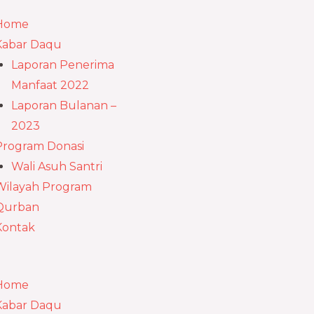
u
Home
Kabar Daqu
Laporan Penerima
Manfaat 2022
Laporan Bulanan –
2023
Program Donasi
Wali Asuh Santri
Wilayah Program
Qurban
Kontak
Home
Kabar Daqu