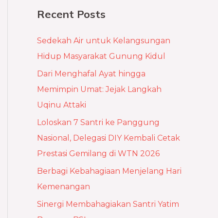
a
Recent Posts
r
c
Sedekah Air untuk Kelangsungan
h
Hidup Masyarakat Gunung Kidul
f
Dari Menghafal Ayat hingga
o
Memimpin Umat: Jejak Langkah
r
Uqinu Attaki
:
Loloskan 7 Santri ke Panggung
Nasional, Delegasi DIY Kembali Cetak
Prestasi Gemilang di WTN 2026
Berbagi Kebahagiaan Menjelang Hari
Kemenangan
Sinergi Membahagiakan Santri Yatim