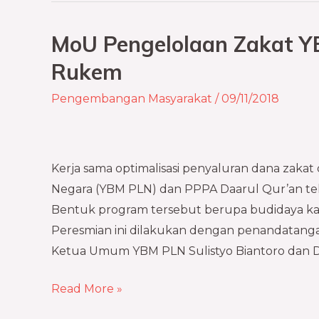
MoU Pengelolaan Zakat 
MoU
Pengelolaan
Rukem
Zakat
Pengembangan Masyarakat
/
09/11/2018
YBM
PLN
di
Kampung
Kerja sama optimalisasi penyaluran dana zakat 
Qur’an
Negara (YBM PLN) dan PPPA Daarul Qur’an tela
Rukem
Bentuk program tersebut berupa budidaya k
Peresmian ini dilakukan dengan penandatan
Ketua Umum YBM PLN Sulistyo Biantoro dan 
Read More »