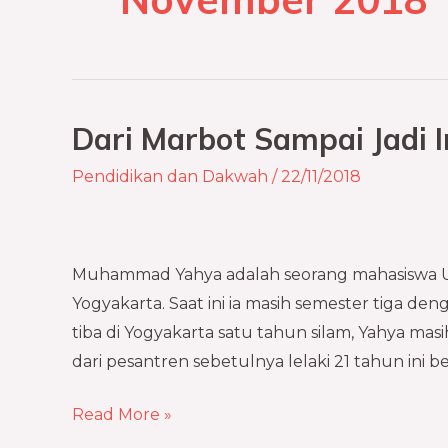
Dari Marbot Sampai Jadi 
Dari
Marbot
Pendidikan dan Dakwah
/
22/11/2018
Sampai
Jadi
Imam
Muhammad Yahya adalah seorang mahasiswa Univ
Masjid
Yogyakarta. Saat ini ia masih semester tiga den
tiba di Yogyakarta satu tahun silam, Yahya masi
dari pesantren sebetulnya lelaki 21 tahun ini be
Read More »