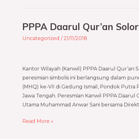
PPPA Daarul Qur’an Solo
PPPA
Daarul
Uncategorized
/
21/11/2018
Qur’an
Soloraya
Resmi
Kantor Wilayah (Kanwil) PPPA Daarul Qur’an Sol
Dibuka
peresmian simbolis ini berlangsung dalam pu
(MHQ) ke-VII di Gedung Ismail, Pondok Putra 
Jawa Tengah. Peresmian Kanwil PPPA Daarul Q
Utama Muhammad Anwar Sani bersama Direktu
Read More »