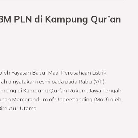
YBM PLN di Kampung Qur’an
oleh Yayasan Baitul Maal Perusahaan Listrik
h dinyatakan resmi pada pada Rabu (7/11).
ambing di Kampung Qur’an Rukem, Jawa Tengah.
ganan Memorandum of Understanding (MoU) oleh
Direktur Utama