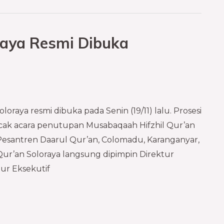
raya Resmi Dibuka
oraya resmi dibuka pada Senin (19/11) lalu. Prosesi
ncak acara penutupan Musabaqaah Hifzhil Qur’an
Pesantren Daarul Qur’an, Colomadu, Karanganyar,
ur’an Soloraya langsung dipimpin Direktur
r Eksekutif